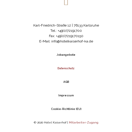
Karl-Friedrich-Straße 12 | 76133 Karlsruhe
Tel.: +49(0)72191700
Fax: +49(0)7219170150
E-Mail: info@hotelkaiserhof-ka.de
Jobangebote
Datenschutz
AGB
Impressum
Cookie-Richtlinie (EU)
© 2020 Hotel Kaiserhof |
Mitarbeiter-Zugang