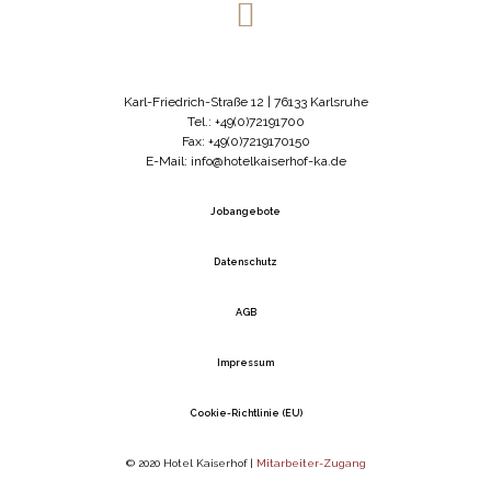
Karl-Friedrich-Straße 12 | 76133 Karlsruhe
Tel.: +49(0)72191700
Fax: +49(0)7219170150
E-Mail: info@hotelkaiserhof-ka.de
Jobangebote
Datenschutz
AGB
Impressum
Cookie-Richtlinie (EU)
© 2020 Hotel Kaiserhof |
Mitarbeiter-Zugang